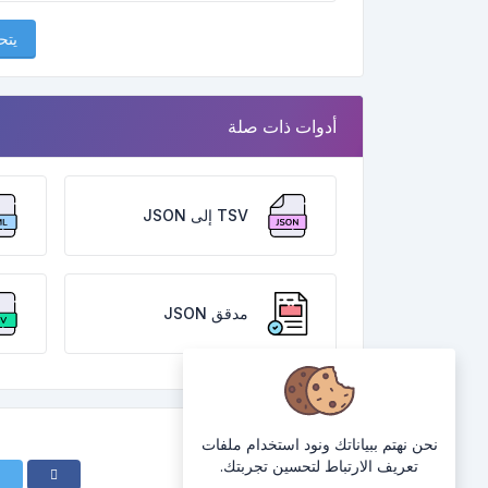
يتح
أدوات ذات صلة
TSV إلى JSON
مدقق JSON
نحن نهتم ببياناتك ونود استخدام ملفات
تعريف الارتباط لتحسين تجربتك.