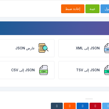
ول
عينة
إعادة ضبط
JSON إلى XML
عارض JSON
JSON إلى TSV
JSON إلى CSV