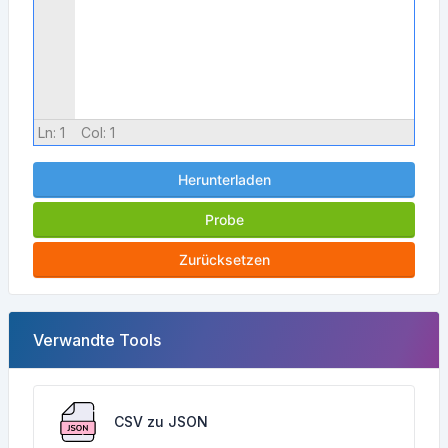
Ln:
1
Col:
1
Herunterladen
Probe
Zurücksetzen
Verwandte Tools
CSV zu JSON