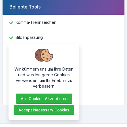
Beliebte Tools
Komma-Trennzeichen
Bildanpassung
Facebook-ID finden
Farbkonverter
Wir kümmern uns um Ihre Daten
und würden gerne Cookies
verwenden, um Ihr Erlebnis zu
Wie lautet meine IP-Adresse
verbessern.
HTML-Verschönerung
Alle Cookies Akzeptieren
Accept Necessary Cookies