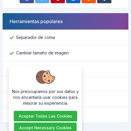
Herramientas populares
Separador de coma
Cambiar tamaño de imagen
Encontrar ID de Facebook
Convertidor de color
Nos preocupamos por sus datos y
nos encantaría usar cookies para
Cuál es mi IP
mejorar su experiencia.
Embellecedor HTML
Aceptar Todas Las Cookies
Accept Necessary Cookies