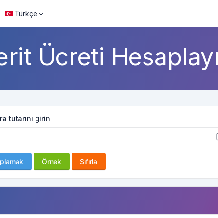
Türkçe
erit Ücreti Hesaplayı
a tutarını girin
plamak
Örnek
Sıfırla