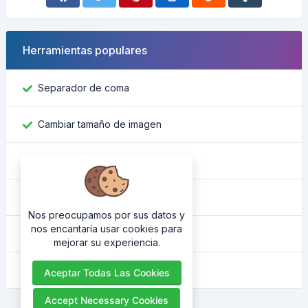
Herramientas populares
Separador de coma
Cambiar tamaño de imagen
Encontrar ID de Facebook
Convertidor de color
Nos preocupamos por sus datos y
nos encantaría usar cookies para
Cuál es mi IP
mejorar su experiencia.
Embellecedor HTML
Aceptar Todas Las Cookies
Accept Necessary Cookies