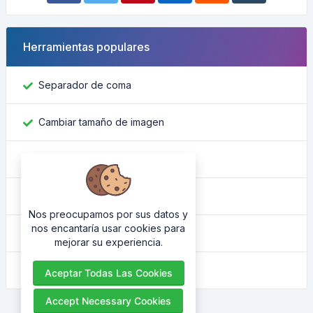
Herramientas populares
Separador de coma
Cambiar tamaño de imagen
Encontrar ID de Facebook
Convertidor de color
Nos preocupamos por sus datos y
nos encantaría usar cookies para
Cuál es mi IP
mejorar su experiencia.
Embellecedor HTML
Aceptar Todas Las Cookies
Accept Necessary Cookies