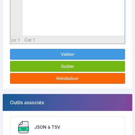
Ln:
1
Col:
1
Valider
Goûter
Réinitialiser
Outils associés
JSON à TSV