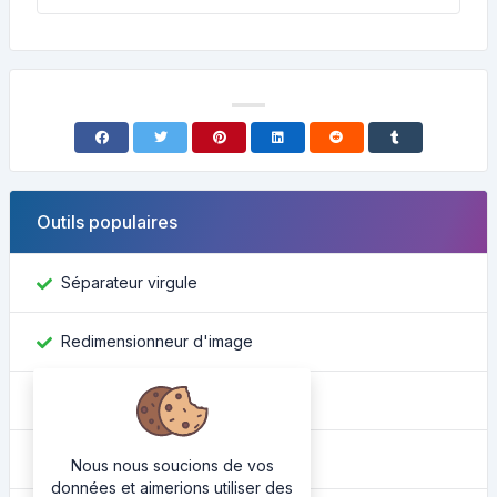
Outils populaires
Séparateur virgule
Redimensionneur d'image
Trouver un identifiant Facebook
Convertisseur de couleur
Nous nous soucions de vos
données et aimerions utiliser des