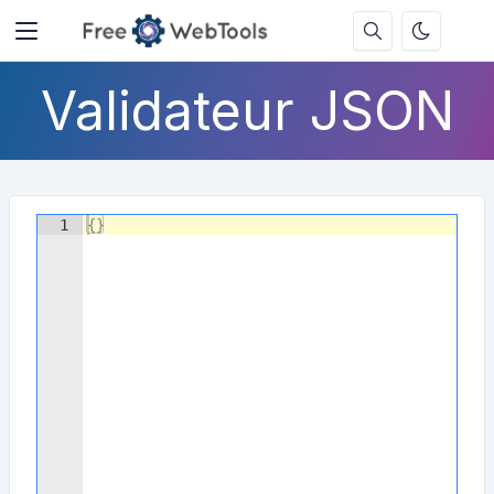
Validateur JSON
1
{
}