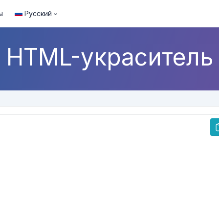
ы
Русский
HTML-украситель