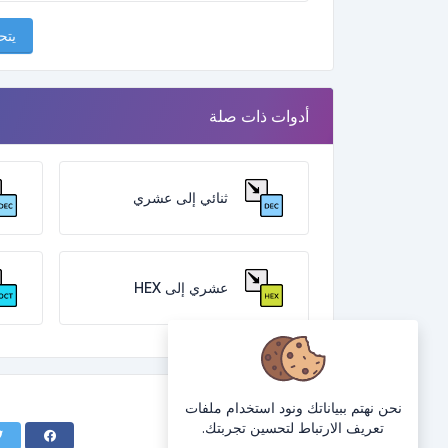
يتح
أدوات ذات صلة
ثنائي إلى عشري
عشري إلى HEX
نحن نهتم ببياناتك ونود استخدام ملفات
تعريف الارتباط لتحسين تجربتك.