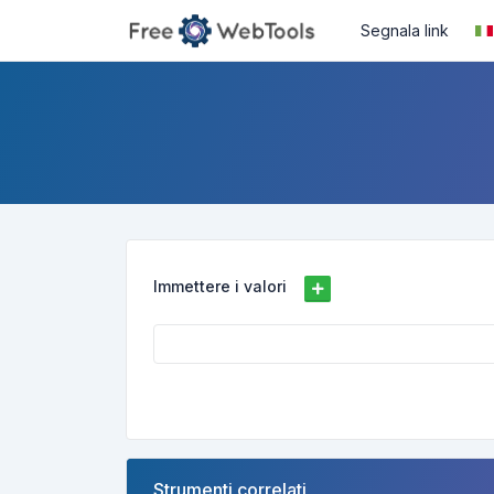
Segnala link
Immettere i valori
Strumenti correlati