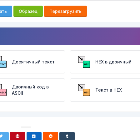
ать
Образец
Перезагрузить
Десятичный текст
HEX в двоичный
Двоичный код в
Текст в HEX
ASCII