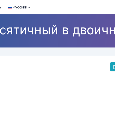
ы
Русский
сятичный в двоич