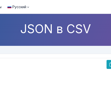
ы
Русский
JSON в CSV