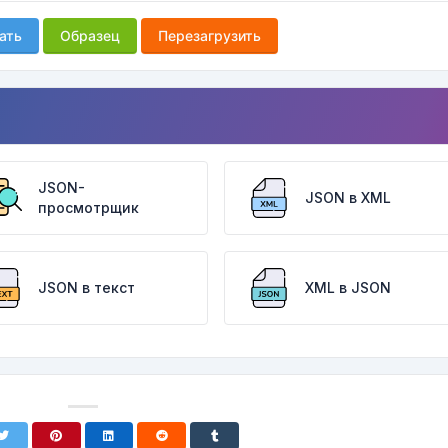
ать
Образец
Перезагрузить
JSON-
JSON в XML
просмотрщик
JSON в текст
XML в JSON