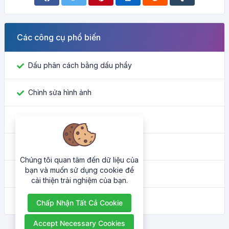
Các công cụ phổ biến
Dấu phân cách bằng dấu phẩy
Chỉnh sửa hình ảnh
Tìm ID Facebook
Công cụ chuyển đổi màu sắc
Chúng tôi quan tâm đến dữ liệu của
bạn và muốn sử dụng cookie để
Địa chỉ IP của tôi là gì
cải thiện trải nghiệm của bạn.
Trình làm đẹp HTML
Chấp Nhận Tất Cả Cookie
Accept Necessary Cookies