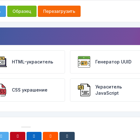
ь
Образец
Перезагрузить
HTML-украситель
Генератор UUID
Украситель
CSS украшение
JavaScript