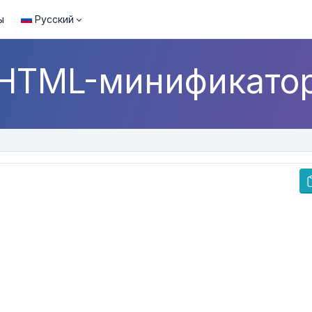
ы
Русский
HTML-минификато