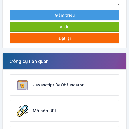
Giảm thiểu
Ví dụ
Đặt lại
Công cụ liên quan
Javascript DeObfuscator
Mã hóa URL