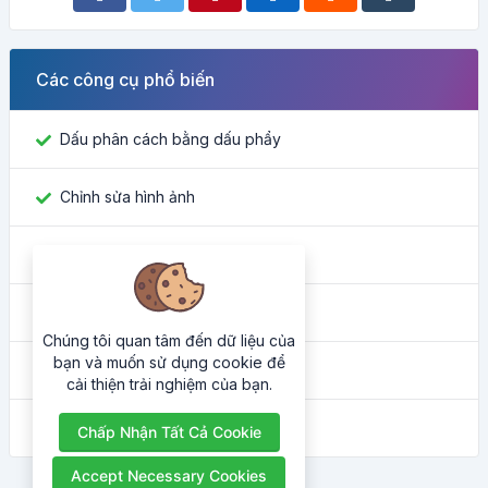
Các công cụ phổ biến
Dấu phân cách bằng dấu phẩy
Chỉnh sửa hình ảnh
Tìm ID Facebook
Công cụ chuyển đổi màu sắc
Chúng tôi quan tâm đến dữ liệu của
bạn và muốn sử dụng cookie để
Địa chỉ IP của tôi là gì
cải thiện trải nghiệm của bạn.
Trình làm đẹp HTML
Chấp Nhận Tất Cả Cookie
Accept Necessary Cookies