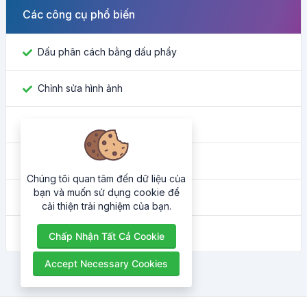
Các công cụ phổ biến
Dấu phân cách bằng dấu phẩy
Chỉnh sửa hình ảnh
Tìm ID Facebook
Công cụ chuyển đổi màu sắc
Chúng tôi quan tâm đến dữ liệu của
bạn và muốn sử dụng cookie để
Địa chỉ IP của tôi là gì
cải thiện trải nghiệm của bạn.
Trình làm đẹp HTML
Chấp Nhận Tất Cả Cookie
Accept Necessary Cookies