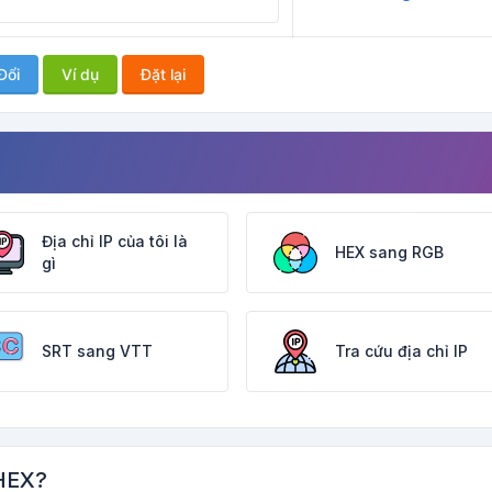
Đổi
Ví dụ
Đặt lại
Địa chỉ IP của tôi là
HEX sang RGB
gì
SRT sang VTT
Tra cứu địa chỉ IP
 HEX?