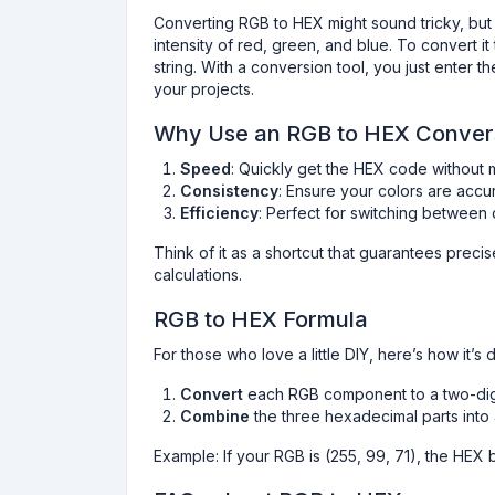
Converting RGB to HEX might sound tricky, but 
intensity of red, green, and blue. To convert i
string. With a conversion tool, you just enter t
your projects.
Why Use an RGB to HEX Convers
Speed
: Quickly get the HEX code without m
Consistency
: Ensure your colors are accu
Efficiency
: Perfect for switching betwee
Think of it as a shortcut that guarantees preci
calculations.
RGB to HEX Formula
For those who love a little DIY, here’s how it’s
Convert
each RGB component to a two-digit
Combine
the three hexadecimal parts into 
Example: If your RGB is (255, 99, 71), the HE