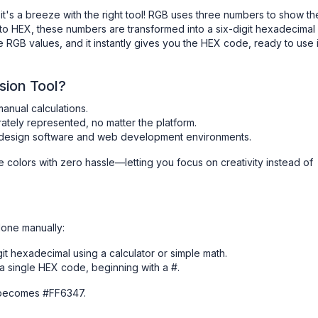
it's a breeze with the right tool! RGB uses three numbers to show th
t to HEX, these numbers are transformed into a six-digit hexadecimal
he RGB values, and it instantly gives you the HEX code, ready to use 
ion Tool?
anual calculations.
rately represented, no matter the platform.
n design software and web development environments.
se colors with zero hassle—letting you focus on creativity instead of
 done manually:
 hexadecimal using a calculator or simple math.
a single HEX code, beginning with a #.
X becomes #FF6347.