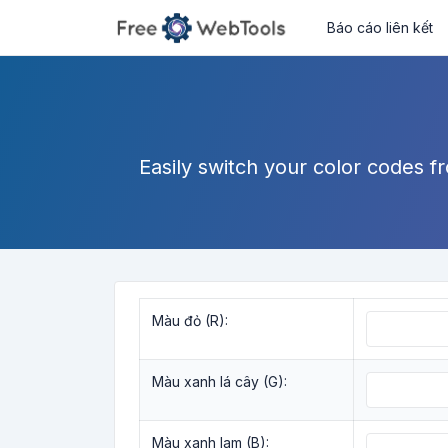
Báo cáo liên kết
Easily switch your color codes 
Màu đỏ (R):
Màu xanh lá cây (G):
Màu xanh lam (B):