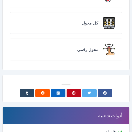
كل محول
محول رقمي
أدوات شعبية
فاصلة