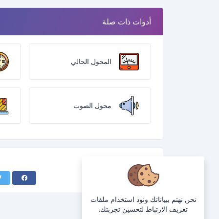
أدوات ذات صلة
المحول الحالي
محول الصوت
نحن نهتم ببياناتك ونود استخدام ملفات
تعريف الارتباط لتحسين تجربتك.