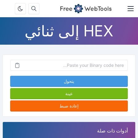
HEX إلى ثنائي
يتحول
عينة
إعادة ضبط
أدوات ذات صلة