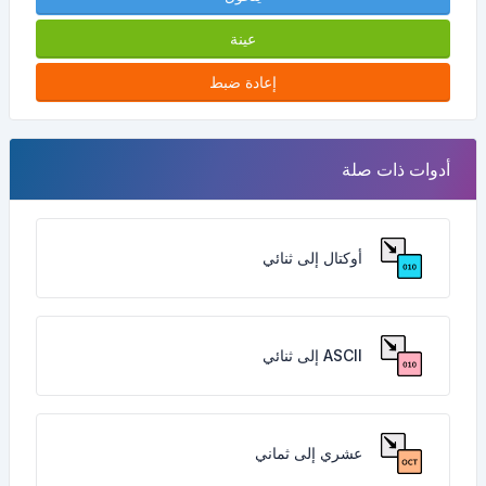
عينة
إعادة ضبط
أدوات ذات صلة
أوكتال إلى ثنائي
ASCII إلى ثنائي
عشري إلى ثماني