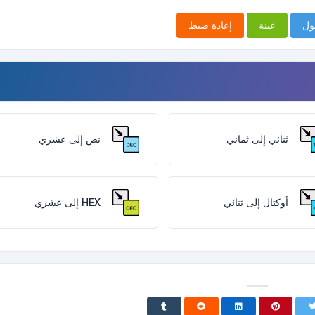
ول
عينة
إعادة ضبط
ثنائي إلى ثماني
نص إلى عشري
أوكتال إلى ثنائي
HEX إلى عشري