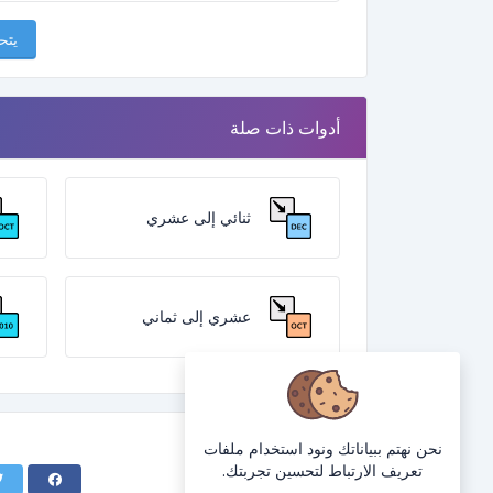
يتح
أدوات ذات صلة
ثنائي إلى عشري
عشري إلى ثماني
نحن نهتم ببياناتك ونود استخدام ملفات
تعريف الارتباط لتحسين تجربتك.