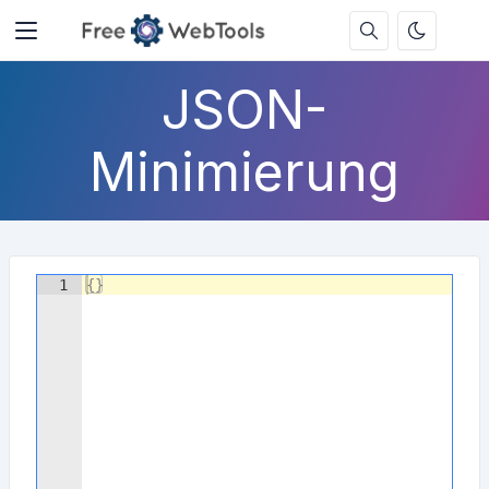
JSON-
Minimierung
1
{
}