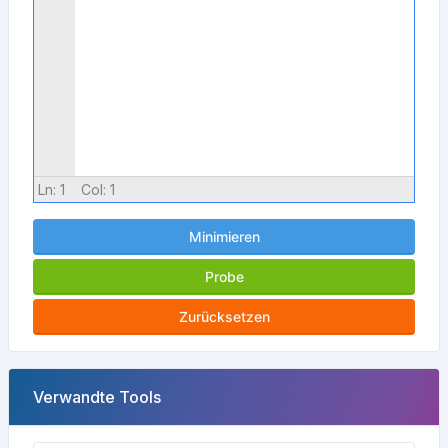
Ln:
1
Col:
1
Minimieren
Probe
Zurücksetzen
Verwandte Tools