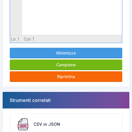
Ln:
1
Col:
1
Minimizza
Campione
Ripristina
Strumenti correlati
CSV in JSON