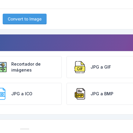
Convert to Image
Recortador de
JPG a GIF
imágenes
JPG a ICO
JPG a BMP