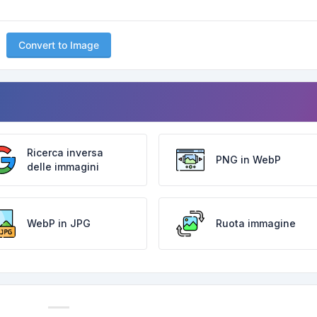
Convert to Image
Ricerca inversa
PNG in WebP
delle immagini
WebP in JPG
Ruota immagine