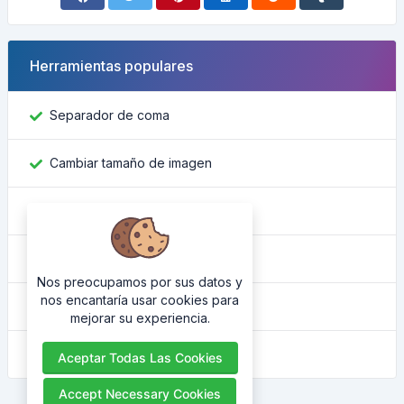
Herramientas populares
Separador de coma
Cambiar tamaño de imagen
Encontrar ID de Facebook
Convertidor de color
Nos preocupamos por sus datos y
nos encantaría usar cookies para
Cuál es mi IP
mejorar su experiencia.
Embellecedor HTML
Aceptar Todas Las Cookies
Accept Necessary Cookies