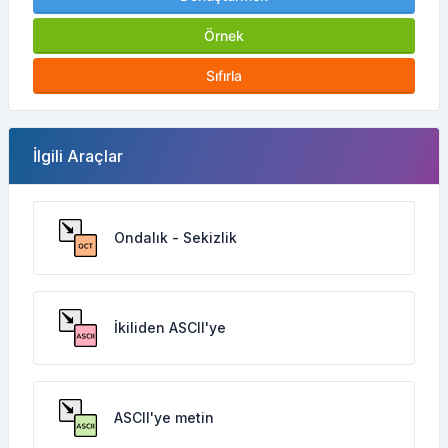
Örnek
Sıfırla
İlgili Araçlar
Ondalık - Sekizlik
İkiliden ASCII'ye
ASCII'ye metin