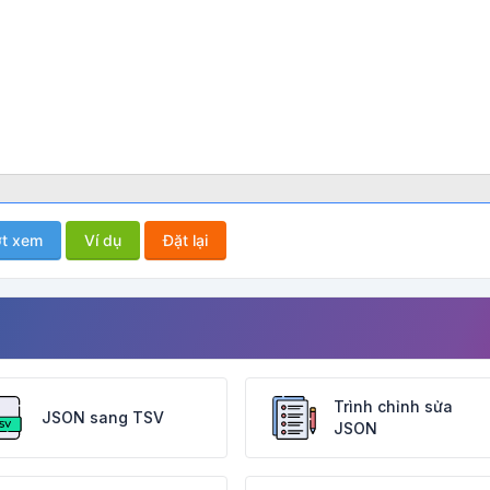
t xem
Ví dụ
Đặt lại
Trình chỉnh sửa
JSON sang TSV
JSON