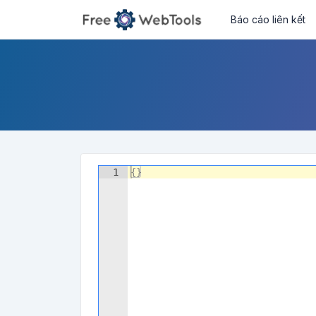
Báo cáo liên kết
1
{
}