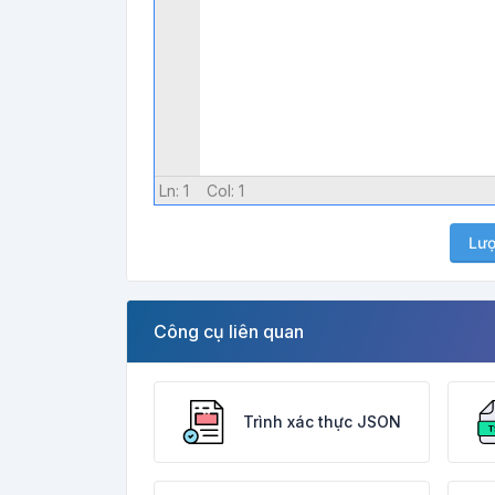
Ln:
1
Col:
1
Lượ
Công cụ liên quan
Trình xác thực JSON