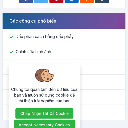
Các công cụ phổ biến
Dấu phân cách bằng dấu phẩy
Chỉnh sửa hình ảnh
Tìm ID Facebook
Công cụ chuyển đổi màu sắc
Chúng tôi quan tâm đến dữ liệu của
bạn và muốn sử dụng cookie để
Địa chỉ IP của tôi là gì
cải thiện trải nghiệm của bạn.
Trình làm đẹp HTML
Chấp Nhận Tất Cả Cookie
Accept Necessary Cookies