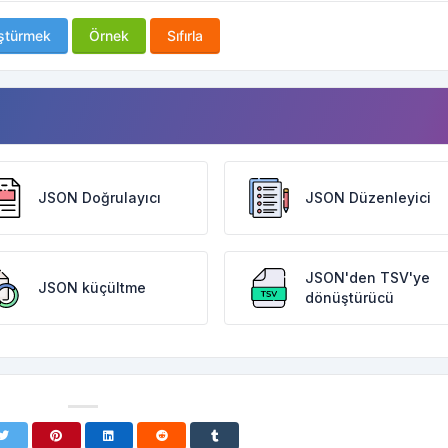
ştürmek
Örnek
Sıfırla
JSON Doğrulayıcı
JSON Düzenleyici
JSON'den TSV'ye
JSON küçültme
dönüştürücü