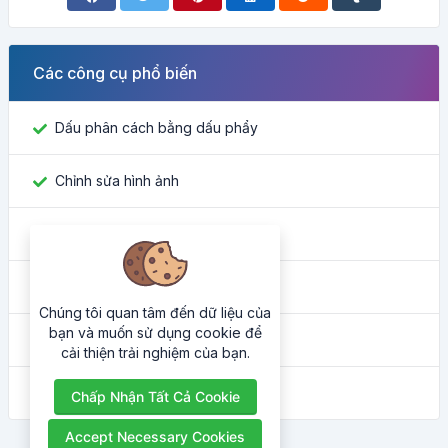
Các công cụ phổ biến
Dấu phân cách bằng dấu phẩy
Chỉnh sửa hình ảnh
Tìm ID Facebook
Công cụ chuyển đổi màu sắc
Chúng tôi quan tâm đến dữ liệu của
bạn và muốn sử dụng cookie để
Địa chỉ IP của tôi là gì
cải thiện trải nghiệm của bạn.
Trình làm đẹp HTML
Chấp Nhận Tất Cả Cookie
Accept Necessary Cookies