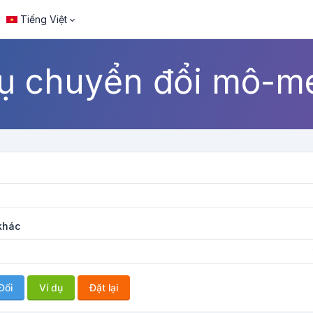
Tiếng Việt
ụ chuyển đổi mô-m
khác
Đổi
Ví dụ
Đặt lại