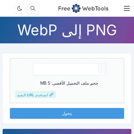
PNG إلى WebP
حجم ملف التحميل الأقصى: 5 MB
استخدم URL البعيد
يتحول