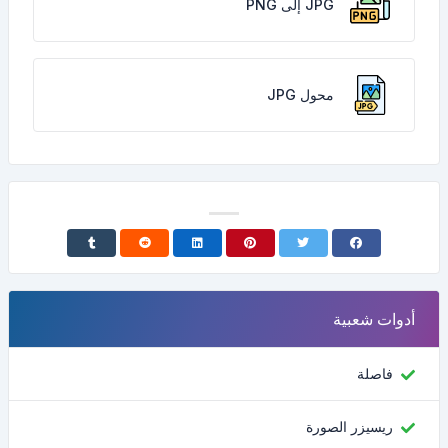
JPG إلى PNG
محول JPG
أدوات شعبية
فاصلة
ريسيزر الصورة