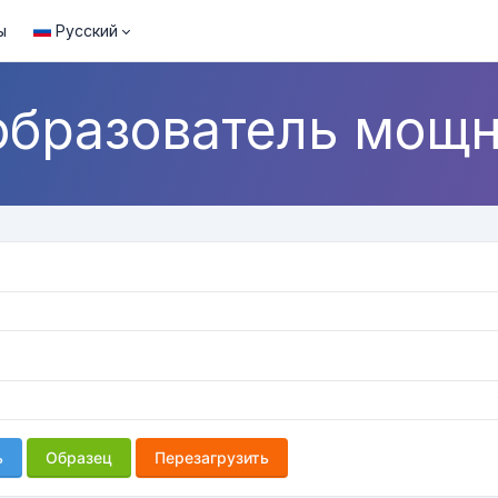
ы
Русский
бразователь мощн
ь
Образец
Перезагрузить