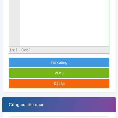
Ln:
1
Col:
1
Tải xuống
Ví dụ
Đặt lại
Công cụ liên quan