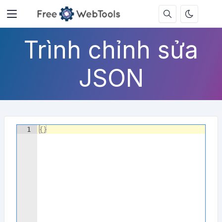
Trình chỉnh sửa
JSON
1
{
}