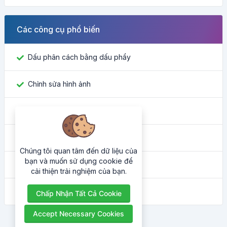
Các công cụ phổ biến
Dấu phân cách bằng dấu phẩy
Chỉnh sửa hình ảnh
Tìm ID Facebook
Công cụ chuyển đổi màu sắc
Chúng tôi quan tâm đến dữ liệu của
bạn và muốn sử dụng cookie để
Địa chỉ IP của tôi là gì
cải thiện trải nghiệm của bạn.
Trình làm đẹp HTML
Chấp Nhận Tất Cả Cookie
Accept Necessary Cookies