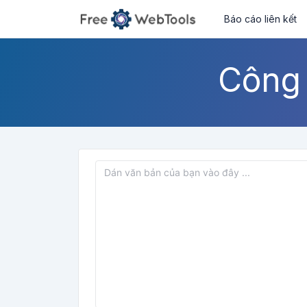
Báo cáo liên kết
Công 