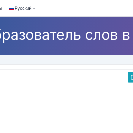
ы
Русский
разователь слов в