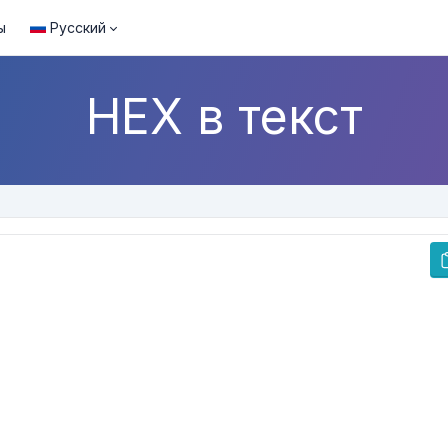
ы
Русский
HEX в текст