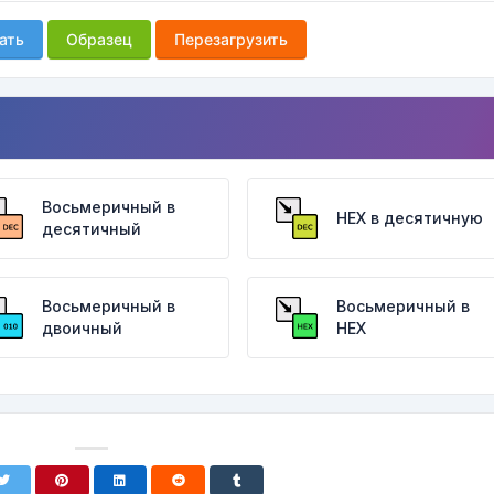
ать
Образец
Перезагрузить
Восьмеричный в
HEX в десятичную
десятичный
Восьмеричный в
Восьмеричный в
двоичный
HEX